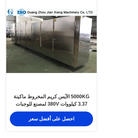
5000KG الآيس كريم المخروط ماكينة
3.37 كيلووات 380V لمصنع للوجبات
الخفيفة
احصل على أفضل سعر