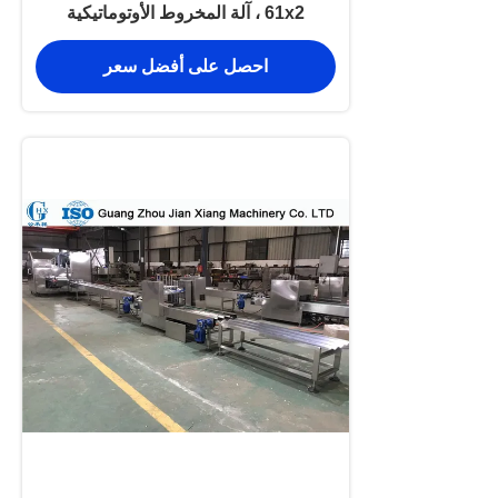
61x2 ، آلة المخروط الأوتوماتيكية
L12.2xW2.1xH2M
احصل على أفضل سعر