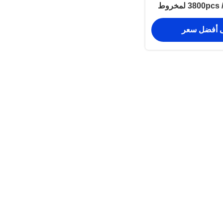
السرعة 3400-3800pcs / H لمخروط
سكر
 أفضل سعر