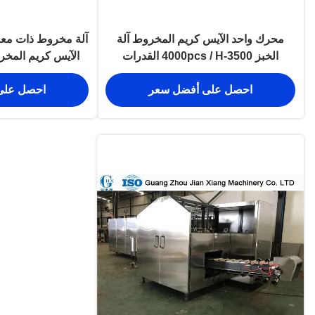
محرك واحد الآيس كريم المخروط آلة
آلة مخروط ذات معايي
الخبز 3500-4000pcs / H القدرات
الآيس كريم المخروطي 3.37 
احصل على أفضل سعر
احصل على