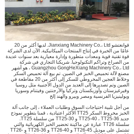
قوانغتشو Jianxiang Machinery Co.، Ltd. لديها أكثر من 20
ا من الخبرة في إنتاج المنتجات الميكانيكية.
الآن لدى الشركة
تقنية قوية ومعدات متطورة وإدارة معيارية بعد سنوات عديدة
لصراع وتراكم التكنولوجيا.
شريكنا التجاري في شركة
Guangzhou GongHeXiang Machinery Co.، Ltd ، هو أشهر
 لآلة تحميص الخبز في الصين.
تم بيع آلة تحميص السكر
وخلاط العجين المخروطي للسكر إلى أكثر من 20 مقاطعة في
ن وتم تصديرها إلى العديد من الدول الأجنبية مثل روسيا
غيزستان وأوزبكستان وتركيا والأرجنتين وفيتنام وسوريا
ينيزيا الفرنسية ومصر وبيرو والهند إلخ
جل تلبية احتياجات السوق وطلبات العملاء ، إلى جانب آلة
الخبز مخروط السكر TT25 الأكثر اعتيادية ، قمنا بتطوير نموذج
 سلسلة TT25.
سلسلة TT26 عبارة عن ماكينة تحضير الخبز الكهربائية والتي
تشتمل على موديل TT26-45 و TT26-40 و TT26-36 و TT26-