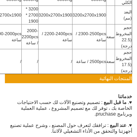
ي
3200 *
3200x2700x1900
2700 *
3200x2700x1900
3200x2700x1900
1900
2000-
روط
2300-2500pcs /
2200-2400pcs /
1500-2000pcs /
سعة
2200pcs
(
ساعة
ساعة
ساعة
/ ساعة
)
روط
سعة
2500pcs / ساعة
/
/
/
(
)
تجات النهائية
تنا
 قبل البيع
: تصميم وتصنيع الآلات لك حسب الاحتياجات
صة بك ، توفر لك مع تصميم المشروع ، عملية العملية
pruchas.
د البيع
: ترافقك لتعرف حول المصنع ، وشرح عملية تصنيع
نا والتحقق من الأداء التشغيلي لآلاتنا.