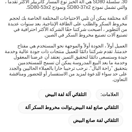
سلسلة SD80 هي آلة الخبز نوع المسار كاتربيلر الأكثر تقدما ،
ل نموذج SD80-37x2 ونموذج SD80-53x2.
مختلفة يمكن أن تلبي الاحتياجات المختلفة الخاصة بك لحجم
ط السكر والطلب على الطاقة الإنتاجية.
بعد سنوات عديدة
لتطوير ، أصبحت شركتنا حقًا الشركة الأكثر احترافية في
ع آلات تصنيع مخروط السكر في الصين.
يل أولاً ، الجودة أولاً والموجهة نحو المستخدم هي مفتاح
نا.
تقدم شركتنا دائمًا للعميل منتجات ذات جودة عالية وخدمة
 وسنسعى دائمًا لتحقيق التميز.
نعتقد أن عرضنا المعقول
ة ما بعد البيع المدروسة يمكن أن تسمح للمستخدمين
يق "راحة البال".
نرحب ترحيبا حارا بالعملاء الحاليين والجدد
حد سواء للدعوة لمزيد من الاستفسار أو للحضور ومناقشة
اون.
العلامات:
التلقائي آلة لفة البيض
التلقائي صانع لفة البيض,توالت مخروط السكر آلة
التلقائي لفة صانع البيض