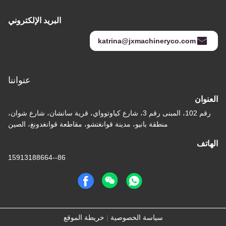
البريد الإلكتروني
katrina@jxmachineryco.com
عنواننا
وان
رقم 102، المبنى رقم 3، شارع كياوتوواي، قرية سانشان، شارع شوان،
منطقة بانيو، مدينة قوانغتشو، مقاطعة قوانغدونغ، الصين
تف
86--15913188664
سياسة الخصوصية
|
خريطة الموقع