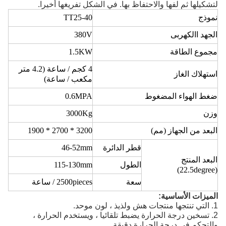
يلها ثم لفها والاحتفاظ بها. في الشكل تفريغها أخيرا.
ج
TT25-40
د االكهربى
380V
ع الطاقة
1.5KW
4 كجم / ساعة (4.2 متر
لاك
الغاز
مكعب / ساعة)
ط
الهواء
المضغوط
0.6MPA
3000Kg
د من الجهاز (مم)
3200 * 2700 * 1900
قطر الدائرة
46-52mm
د المنتج
الطول
115-130mm
سعة
2500pieces / ساعة
زات الأساسية:
تسخين درجة الحرارة يضبط تلقائيا ، ويستخدم الحرارة ،
حكم في درجة الحرارة دقيقة.