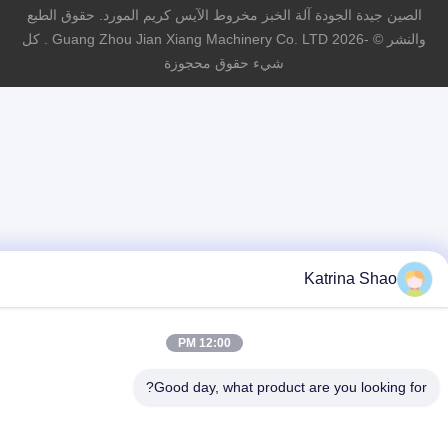
ين جيدة الجودة آلة الخبز مخروط الآيس كريم المورد. حقوق الطبع
والنشر © -2026 Guang Zhou Jian Xiang Machinery Co. LTD . كل
شيء حقوق محجوزة
Katrina Shao
12:00 PM
Good day, what product are you looking 