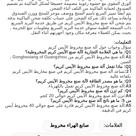
الورق المقوى مع حشوة رغوية مصممة خصيصًا لشكل الماكينة.تم تصميم
الصندوق لحماية الماكينة من التلف أثناء الشحن.
يتم أيضًا تمييز المربع باسم المنتج ووصف موجز للمنتج ووزن الصندوق
وأبعاده.يساعد ذلك شركة الشحن على حساب تكلفة شحن الماكينة بدقة.
يتم شحن آلة صنع مخروط الآيس كريم عن طريق خدمة البريد السريع
ذات السمعة الطيبة.ستوفر خدمة البريد السريع معلومات تتبع للحزمة ،
بحيث يمكن للعملاء معرفة مكان وجود أجهزتهم أثناء النقل.
التعليمات:
سؤال وجواب حول آلة صنع مخروط الآيس كريم
Q1: ما هي العلامة التجارية لآلة صنع الآيس كريم المخروطية؟
A1:
آلة صنع مخروط الآيس كريم من Gonghexiang of Guangzhou ،
الصين.
Q2: ماذا تفعل آلة صنع مخروط الآيس كريم؟
أ 2:
تساعد آلة صنع مخروط الآيس كريم في صنع مخاريط الآيس كريم
بكفاءة عالية.
Q3: ما هو مصدر الطاقة لآلة صنع مخروط الآيس كريم؟
A3:
آلة صنع مخروط الآيس كريم تعمل بالكهرباء.
Q4: كم تزن آلة صنع مخروط الآيس كريم؟
A4:
تزن آلة صنع مخروط الآيس كريم حوالي 20 كجم.
س 5: ما هو ناتج آلة صنع مخروط الآيس كريم؟
A5:
آلة صنع مخروط الآيس كريم قادرة على صنع حوالي 40 مخروط آيس
كريم في الدقيقة.
العلامات:
صانع الهراء مخروط