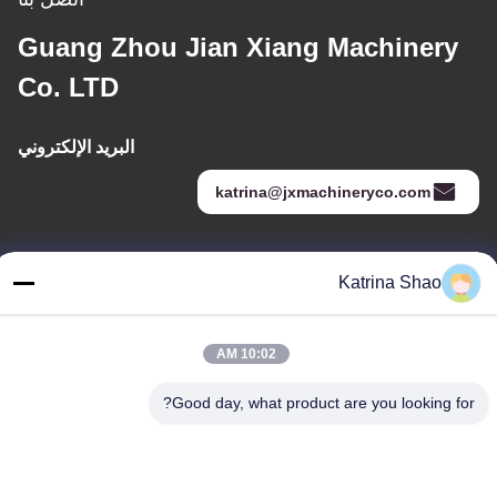
Guang Zhou Jian Xiang Machinery
Co. LTD
البريد الإلكتروني
katrina@jxmachineryco.com
عنواننا
Katrina Shao
العنوان
رقم 102، المبنى رقم 3، شارع كياوتوواي، قرية سانشان، شارع شوان،
10:02 AM
منطقة بانيو، مدينة قوانغتشو، مقاطعة قوانغدونغ، الصين
Good day, what product are you looking for?
الهاتف
86--15913188664