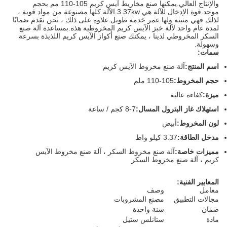
والإنتاج العالي.يمكنها صنع مخاريط آيس كريم 105-110 مم بحجم
موحد.قوة الإدخال للآلة هي 3.37kw.الآلة كلها مصنوعة من مواد قوية ،
لذلك فهي متينة ولها عمر خدمة طويل.علاوة على ذلك ، نحن نقدم ضمانًا
لمدة عام واحد لآلة خبز الآيس كريم المخروطية هذه.بمساعدة آلة صنع
السكر المخروطي لدينا ، يمكنك صنع أكواز الآيس كريم اللذيذة بسرعة
وسهولة.
سمات:
اسم المنتج:
آلة صنع مخروط الآيس كريم
حجم المخروط:
105-110 ملم
ميزة:
كفاءة عالية
استهلاك غاز البترول المسال:
7-8 كجم / ساعة
لون المخروط:
أبيض
مدخل الطاقة:
3.37 كيلو واط
مميزات خاصة:
آلة صنع مخروط السكر ، آلة صنع مخروط الآيس
كريم ، آلة صنع مخروط السكر
المعايير الفنية:
معامل
وصف
مجالات التطبيق
مصنع المشروبات
ضمان
سنة واحدة
مادة
ستانلس ستيل