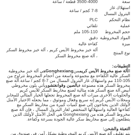
سعة
3500-4000 قطعة / ساعة
استهلاك غاز
7-8 كجم / ساعة
البترول المسال
نظام التحكم
PLC
عملية
تلقائي
حجم المخروط
105-110 ملم
المواد المخروطية
دقيق
ميزة
كفاءة عالية
آلة خبز مخروط الآيس كريم ، آلة خبز مخروط السكر
نوع المنتج
، آلة صنع مخروط السكر
التطبيقات:
ال
آلة صنع مخروط الآيس كريم
من
Gonghexiang
هي آلة خبز مخروطية
السكر عالية الكفاءة مع مجموعة واسعة من أحجام المخروط تتراوح من
105-110 مم واستهلاك غاز البترول المسال من 7-8 كجم / ساعة.آلة صنع
مخروط السكر هذه مصنوعة في
الصين وقوانغتشو
ويأتي بلون مخروطي
أبيض.آلة صنع السكر هذه مثالية لصنع مخاريط السكر للآيس كريم
والحلويات الأخرى.ميزات آلة صنع المخروط تجعلها الخيار المثالي للمخابز
ومحلات الآيس كريم.إنه سريع وفعال وموثوق ، مما يجعله الاختيار الأمثل
لأولئك الذين يحتاجون إلى صنع كميات كبيرة من مخاريط السكر.مع
كفاءتها العالية واستهلاكها المنخفض لغاز البترول المسال ، فإن آلة صنع
مخروط السكر هذه من Gonghexiang هي الحل الأمثل لأولئك الذين
يتطلعون إلى صنع مخاريط سكر عالية الجودة بسرعة وكفاءة.
التعبئة والشحن:
يتم تغليف آلة صنع الآيس كريم المخروطية بشكل آمن في صندوق من