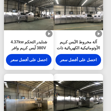
آلة مخروط الآيس كريم
شنايدر التحكم 4.37kw
الأوتوماتيكية الكهربائية ذات
380V آيس كريم وافر
اللون الفضي 10 كجم /
مخروط آلة
ساعة
احصل على أفضل سعر
احصل على أفضل سعر