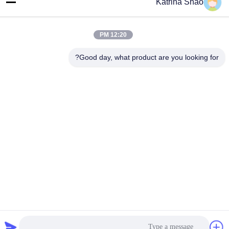
Katrina Shao
العنوان
رقم 102، المبنى رقم 3، شارع كياوتوواي، قرية سانشان، شارع شوان،
12:20 PM
منطقة بانيو، مدينة قوانغتشو، مقاطعة قوانغدونغ، الصين
Good day, what product are you looking for?
الهاتف
86--15913188664
سياسة الخصوصية
|
خريطة الموقع
الصين جيدة الجودة آلة الخبز مخروط الآيس كريم المورد. حقوق الطبع
والنشر © -2026 Guang Zhou Jian Xiang Machinery Co. LTD . كل
شيء حقوق محجوزة