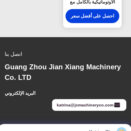
الأوتوماتيكية بالكامل مع
ملحقات شنايدر الكهربائية
2500 قطعة / ساعة
احصل على أفضل سعر
اتصل بنا
Guang Zhou Jian Xiang Machinery
Co. LTD
البريد الإلكتروني
katrina@jxmachineryco.com
عنواننا