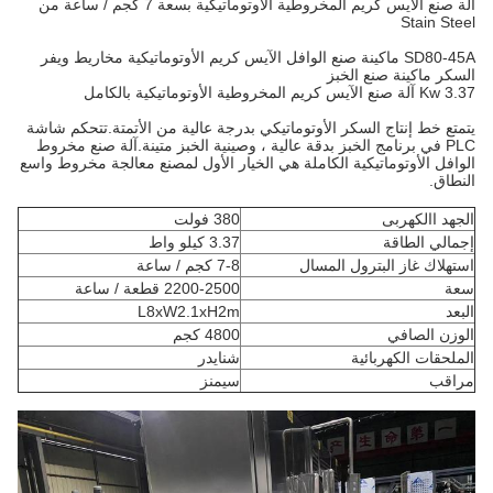
آلة صنع الآيس كريم المخروطية الأوتوماتيكية بسعة 7 كجم / ساعة من
Stain Steel
SD80-45A ماكينة صنع الوافل الآيس كريم الأوتوماتيكية مخاريط ويفر
السكر ماكينة صنع الخبز
3.37 Kw آلة صنع الآيس كريم المخروطية الأوتوماتيكية بالكامل
يتمتع خط إنتاج السكر الأوتوماتيكي بدرجة عالية من الأتمتة.تتحكم شاشة
PLC في برنامج الخبز بدقة عالية ، وصينية الخبز متينة.آلة صنع مخروط
الوافل الأوتوماتيكية الكاملة هي الخيار الأول لمصنع معالجة مخروط واسع
النطاق.
الجهد االكهربى
380 فولت
إجمالي الطاقة
3.37 كيلو واط
استهلاك غاز البترول المسال
7-8 كجم / ساعة
سعة
2200-2500 قطعة / ساعة
البعد
L8xW2.1xH2m
الوزن الصافي
4800 كجم
الملحقات الكهربائية
شنايدر
مراقب
سيمنز