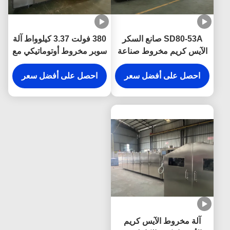
SD80-53A صانع السكر
380 فولت 3.37 كيلوواط آلة
الآيس كريم مخروط صناعة
سوبر مخروط أوتوماتيكي مع
خط الإنتاج 8-10kg/h
7-8 كجم / ساعة استهلاك
استهلاك الغاز المسال
احصل على أفضل سعر
الغاز الطبيعي المسال
احصل على أفضل سعر
آلة مخروط الآيس كريم