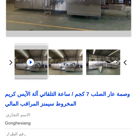
وصمة عار الصلب 7 كجم / ساعة التلقائي آلة الآيس كريم
المخروط سيمنز المراقب المالي
الاسم التجاري:
Gonghexiang
رقم الطراز: