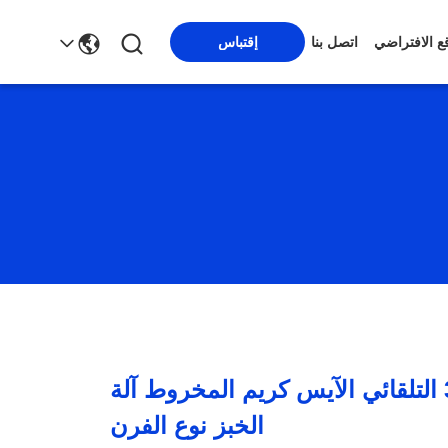
قع الافتراضي
اتصل بنا
إقتباس
3.37kw 7kg / H التلقائي الآيس كريم المخروط آلة
الخبز نوع الفرن