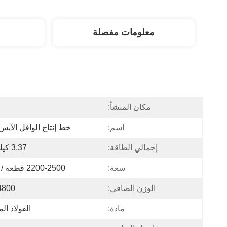
معلومات مفصلة
مكان المنشأ:
ا
اسم:
خط إنتاج الوافل الآيس
إجمالي الطاقة:
3.37 كيلو واط
سعة:
2200-2500 قطعة / ساعة
الوزن الصافي:
4800 كج
مادة:
الفولاذ ال