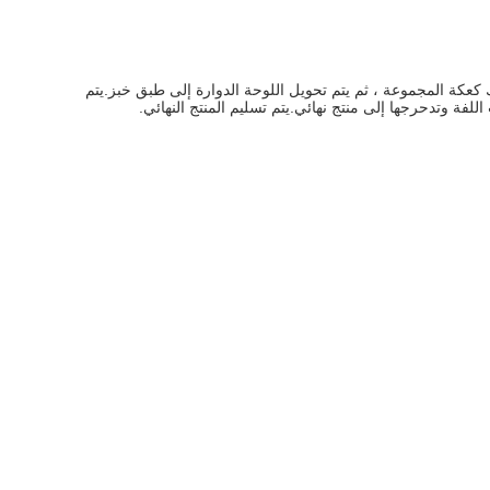
ك كعكة المجموعة ، ثم يتم تحويل اللوحة الدوارة إلى طبق خبز.يتم
فة وتدحرجها إلى منتج نهائي.يتم تسليم المنتج النهائي.