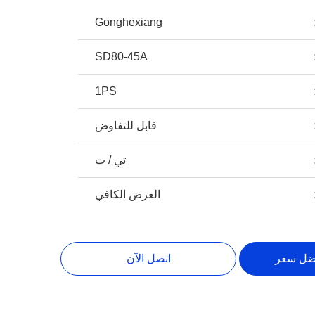
Gonghexiang
SD80-45A
1PS
قابل للتفاوض
تي / ت
العرض الكافي
ضل سعر
اتصل الآن