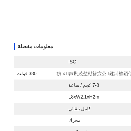
معلومات مفصلة
ISO
鎮ㄨ鎵剧殑璧勬簮宸茶鍒犻櫎銆佸
380 فولت
7-8 كجم / ساعة
L8xW2.1xH2m
كامل تلقائي
محرك