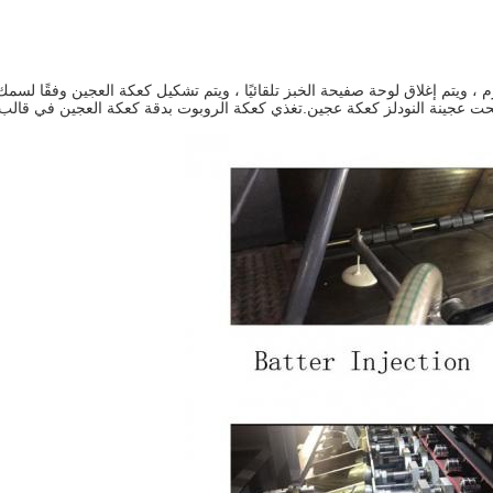
، ويتم إغلاق لوحة صفيحة الخبز تلقائيًا ، ويتم تشكيل كعكة العجين وفقًا لسم
حت عجينة النودلز كعكة عجين.تغذي كعكة الروبوت بدقة كعكة العجين في قالب الل