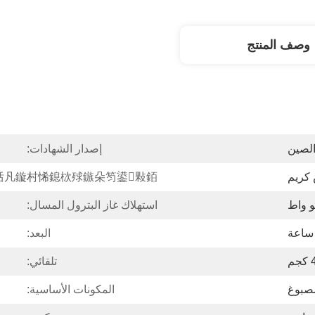
وصف المنتج
لصين
إصدار الشهادات:
 كريم
凡鏇村悕鎴栨殏鏃朵笉鍙敤銆:
استهلاك غاز البترول المسال:
البعد:
م
تلقائي:
مصبوغ
المكونات الأساسية: