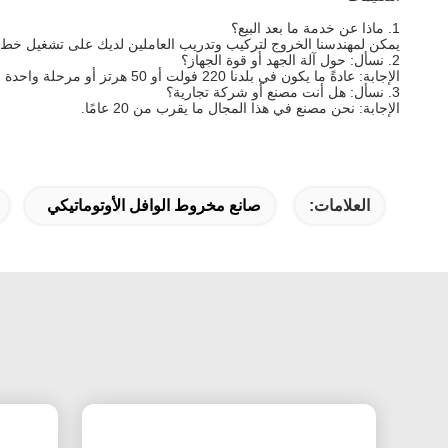
1. ماذا عن خدمة ما بعد البيع؟
يمكن لمهندسنا الخروج لتركيب وتدريب العاملين لديك على تشغيل خط ال
2. نسأل: حول آلة الجهد أو قوة الجهاز؟
الإجابة: عادةً ما يكون في بلدنا 220 فولت أو 50 هرتز أو مرحلة واحدة أو 380 فولت أو 50 هرتز أو 3 مراحل. إذا كان لديك متطلبات خاصة ، يرجى إخبارنا ، سنقوم بفحص الجهد وفقًا لمتطلباتك.
3. نسأل: هل أنت مصنع أو شركة تجارية؟
الإجابة: نحن مصنع في هذا المجال ما يقرب من 20 عامًا.
العلامات:
صانع مخروط الوافل الأوتوماتيكي