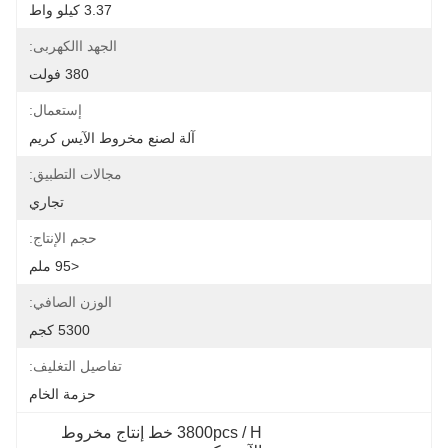
3.37 كيلو واط
الجهد االكهربى:
380 فولت
إستعمال:
آلة لصنع مخروط الآيس كريم
مجالات التطبيق:
تجاري
حجم الإنتاج:
<95 ملم
الوزن الصافي:
5300 كجم
تفاصيل التغليف:
حزمة الخام
3800pcs / H خط إنتاج مخروط 