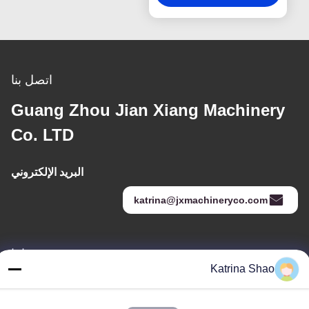
اتصل بنا
Guang Zhou Jian Xiang Machinery
Co. LTD
البريد الإلكتروني
katrina@jxmachineryco.com
عنواننا
Katrina Shao
العنوان
رقم 102، المبنى رقم 3، شارع كياوتوواي، قرية سانشان، شارع شوان،