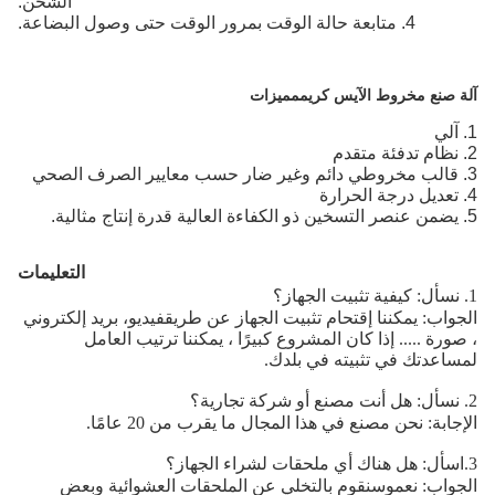
الشحن.
4. متابعة حالة الوقت بمرور الوقت حتى وصول البضاعة.
آلة صنع مخروط الآيس كريم
مميزات
1. آلي
2. نظام تدفئة متقدم
3. قالب مخروطي دائم وغير ضار حسب معايير الصرف الصحي
4. تعديل درجة الحرارة
5. يضمن عنصر التسخين ذو الكفاءة العالية قدرة إنتاج مثالية.
التعليمات
1. نسأل: كيفية تثبيت الجهاز؟
الجواب: يمكننا إقتحام تثبيت الجهاز عن طريق
فيديو
، بريد إلكتروني
، صورة ..... إذا كان المشروع كبيرًا ، يمكننا ترتيب العامل
لمساعدتك في تثبيته في بلدك.
2. نسأل: هل أنت مصنع أو شركة تجارية؟
الإجابة: نحن مصنع في هذا المجال ما يقرب من 20 عامًا.
3.
اسأل: هل هناك أي ملحقات لشراء الجهاز؟
الجواب: نعم
و
سنقوم بالتخلي عن الملحقات العشوائية وبعض