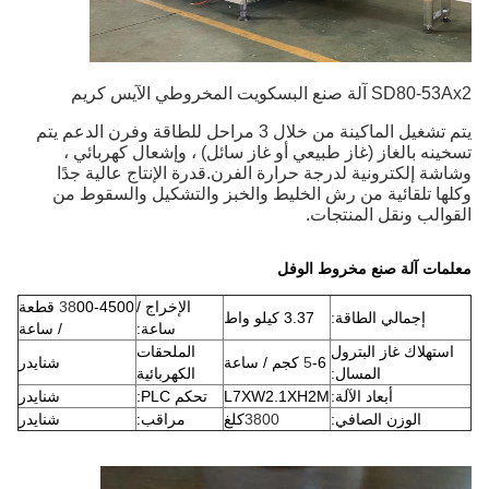
SD80-53Ax2 آلة صنع البسكويت المخروطي الآيس كريم
يتم تشغيل الماكينة من خلال 3 مراحل للطاقة وفرن الدعم يتم
تسخينه بالغاز (غاز طبيعي أو غاز سائل) ، وإشعال كهربائي ،
وشاشة إلكترونية لدرجة حرارة الفرن.قدرة الإنتاج عالية جدًا
وكلها تلقائية من رش الخليط والخبز والتشكيل والسقوط من
القوالب ونقل المنتجات.
معلمات آلة صنع مخروط الوفل
الإخراج /
38
00-4500 قطعة
إجمالي الطاقة:
3.37 كيلو واط
ساعة:
/ ساعة
استهلاك غاز البترول
الملحقات
-6 كجم / ساعة
5
شنايدر
المسال:
الكهربائية
أبعاد الآلة:
L7XW2.1XH2M
تحكم PLC:
شنايدر
الوزن الصافي:
3800
كلغ
مراقب:
شنايدر