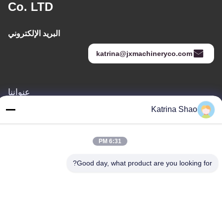
Co. LTD
البريد الإلكتروني
katrina@jxmachineryco.com
عنواننا
Katrina Shao
العنوان
رقم 102، المبنى رقم 3، شارع كياوتوواي، قرية سانشان، شارع شوان،
منطقة بانيو، مدينة قوانغتشو، مقاطعة قوانغدونغ، الصين
6:31 PM
الهاتف
Good day, what product are you looking for?
86--15913188664