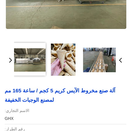
آلة صنع مخروط الآيس كريم 5 كجم / ساعة 165 مم
لمصنع الوجبات الخفيفة
الاسم التجاري:
GHX
رقم الطراز: