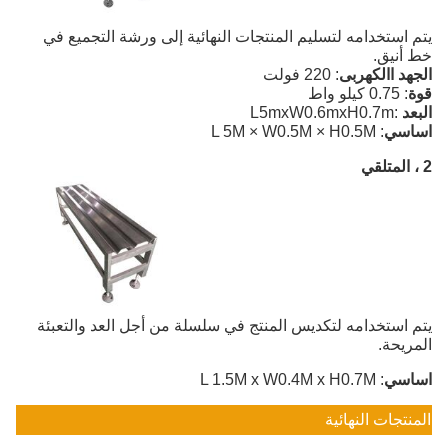
يتم استخدامه لتسليم المنتجات النهائية إلى ورشة التجميع في
خط أنيق.
الجهد االكهربى
: 220 فولت
قوة
: 0.75 كيلو واط
البعد
:
L5mxW0.6mxH0.7m
اساسي
: L 5M × W0.5M × H0.5M
2 ، المتلقي
يتم استخدامه لتكديس المنتج في سلسلة من أجل العد والتعبئة
المريحة.
اساسي
: L 1.5M x W0.4M x H0.7M
المنتجات النهائية