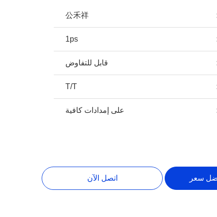
公禾祥
1ps
قابل للتفاوض
T/T
على إمدادات كافية
ضل سعر
اتصل الآن