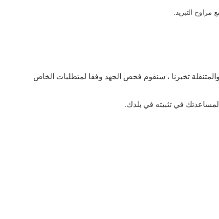
مراوح التبريد.
 هرتز ، 3 المرحلة. إذا كان لديك شرط خاص ، الثابتة والمتنقلة تخبرنا ، سنقوم فحص الجهد وفقا لمتطلبات الخاص
ل لمساعدتك في تثبيته في بلدك.