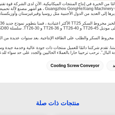
الآن لدى الشركة قوة تقن
اطعة في الصين وتم تصديرها إلى العديد من الدول الأجنبية مثل روسيا وقيرغيزستان و
TT25-40 ، TT25- و TT25-30 من سلسلة TT25.
 مخروط السكر والطلب على الطاقة الإنتاجية.
بعد سنوات عديدة من الت
نا.
تقدم شركتنا دائمًا للعميل منتجات ذات جودة عالية وخدمة جيدة وسن
 البال".
نرحب ترحيبا حارا بالعملاء الحاليين والجدد على حد سواء للد
د
Cooling Screw Conveyor
منتجات ذات صلة