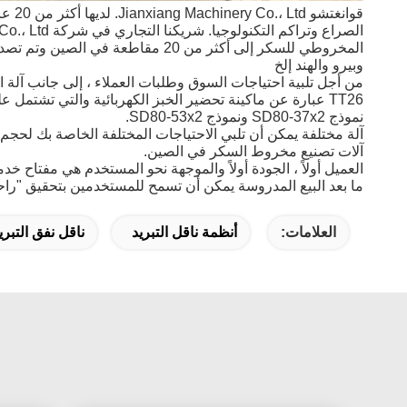
قوانغتشو Jianxiang Machinery Co.، Ltd. لديها أكثر من 20 عامًا من الخبرة في إنتاج المنتجات الميكانيكية.
الصراع وتراكم التكنولوجيا.
شريكنا التجاري في شركة Guangzhou GongHeXiang Machinery Co.، Ltd ، هو أشهر مصنع لآلة تحميص الخبز في الصين.
المخروطي للسكر إلى أكثر من 20 مق
وبيرو والهند إلخ
من أجل تلبية احتياجات السوق وطلبات العملاء ، إلى جانب آلة الخبز مخروط السكر TT25 الأكثر اعتيادية ، قمنا بتطوير نموذج جديد 36
TT26 عبارة عن ماكينة تحضير الخبز الكهربائية والتي تشتمل على موديل TT26-45 و TT26-40 و TT26-36 و TT26-30.
نموذج SD80-37x2 ونموذج SD80-53x2.
آلة مختلفة يمكن أن تلبي الاحتياجات المختلفة الخاصة بك لحجم
آلات تصنيع مخروط السكر في الصين.
العميل أولاً ، الجودة أولاً والموجهة نحو المستخدم هي مفتاح خدمت
ما بعد البيع المدروسة يمكن أن تسمح للمستخدمين بتحقيق "راحة
العلامات:
أنظمة ناقل التبريد
ناقل نفق التبري