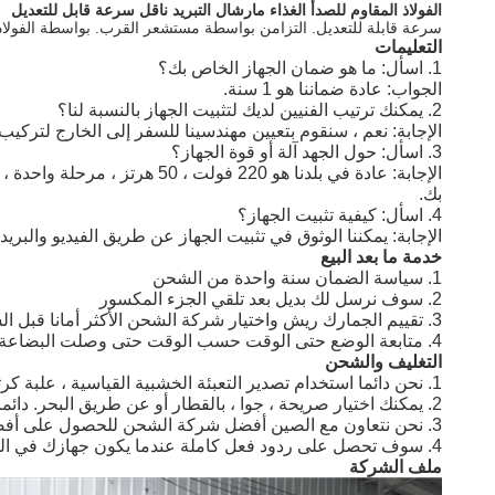
الفولاذ المقاوم للصدأ الغذاء مارشال التبريد ناقل سرعة قابل للتعديل
سرعة قابلة للتعديل. التزامن بواسطة مستشعر القرب. بواسطة الفولاذ
التعليمات
1. اسأل: ما هو ضمان الجهاز الخاص بك؟
الجواب: عادة ضماننا هو 1 سنة.
2. يمكنك ترتيب الفنيين لديك لتثبيت الجهاز بالنسبة لنا؟
الإجابة: نعم ، سنقوم بتعيين مهندسينا للسفر إلى الخارج لتركيب
3. اسأل: حول الجهد آلة أو قوة الجهاز؟
بك.
4. اسأل: كيفية تثبيت الجهاز؟
الإجابة: يمكننا الوثوق في تثبيت الجهاز عن طريق الفيديو والبريد
خدمة ما بعد البيع
1. سياسة الضمان سنة واحدة من الشحن
2. سوف نرسل لك بديل بعد تلقي الجزء المكسور
3. تقييم الجمارك ريش واختيار شركة الشحن الأكثر أمانا قبل الشحن.
4. متابعة الوضع حتى الوقت حسب الوقت حتى وصلت البضاعة.
التغليف والشحن
1. نحن دائما استخدام تصدير التعبئة الخشبية القياسية ، علبة كرتون.
2. يمكنك اختيار صريحة ، جوا ، بالقطار أو عن طريق البحر. دائما سنقدم قصارى جهدنا بناء على تجربتنا.
3. نحن نتعاون مع الصين أفضل شركة الشحن للحصول على أفضل الأسعار وسرعة التسليم.
4. سوف تحصل على ردود فعل كاملة عندما يكون جهازك في الطريق.
ملف الشركة