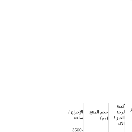
كمية
لوحة
حجم المنتج
الإخراج /
الخبز /
(مم)
ساعة
الآلة
3500-