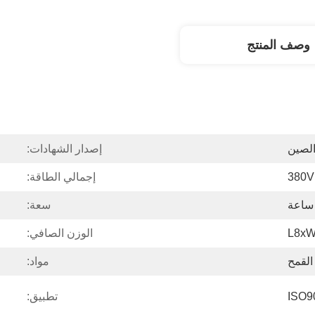
وصف المنتج
لصين
إصدار الشهادات:
380V
إجمالي الطاقة:
سعة:
L8xW
الوزن الصافي:
القمح
مواد:
ISO9
تطبيق: