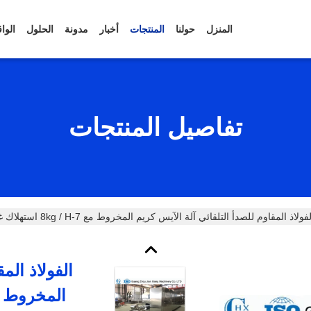
المنزل
حولنا
المنتجات
أخبار
مدونة
الحلول
الوا
تفاصيل المنتجات
فولاذ المقاوم للصدأ التلقائي آلة الآيس كريم المخروط مع 7-8kg / H استهلاك غاز البترول المسال
الفولاذ الم