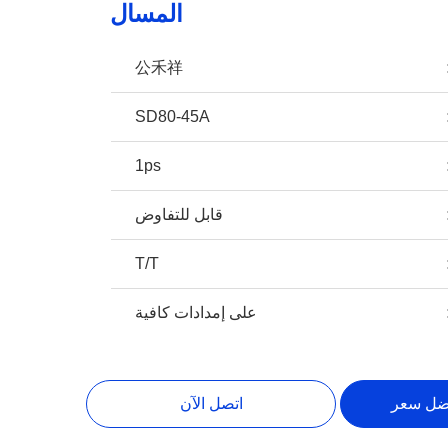
المسال
公禾祥
SD80-45A
1ps
قابل للتفاوض
T/T
على إمدادات كافية
ضل سعر
اتصل الآن