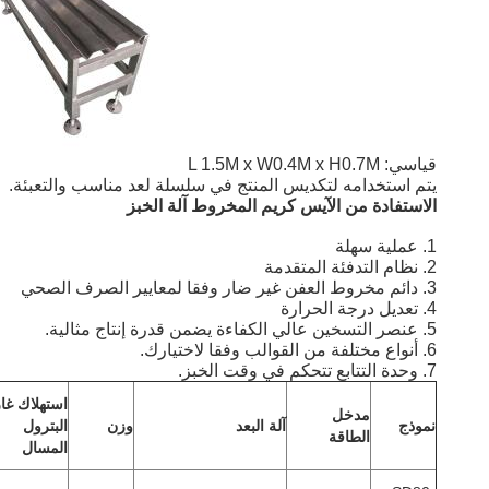
قياسي: L 1.5M x W0.4M x H0.7M
يتم استخدامه لتكديس المنتج في سلسلة لعد مناسب والتعبئة.
الاستفادة من الآيس كريم المخروط آلة الخبز
1. عملية سهلة
2. نظام التدفئة المتقدمة
3. دائم مخروط العفن غير ضار وفقا لمعايير الصرف الصحي
4. تعديل درجة الحرارة
5. عنصر التسخين عالي الكفاءة يضمن قدرة إنتاج مثالية.
6. أنواع مختلفة من القوالب وفقا لاختيارك.
7. وحدة التتابع تتحكم في وقت الخبز.
استهلاك غاز
مدخل
نموذج
آلة البعد
وزن
البترول
الطاقة
المسال