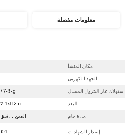
معلومات مفصلة
مكان المنشأ:
ا
الجهد االكهربى:
استهلاك غاز البترول المسال:
7-8kg / ساعة
البعد:
2.1xH2m
مادة خام:
القمح ، دقيق 
إصدار الشهادات:
001