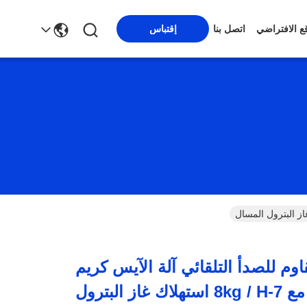
قع الافتراضي
اتصل بنا
إقتباس
قاوم للصدأ التلقائي آلة الآيس كريم
المخروط مع 7-8kg / H استهلاك غاز البترول