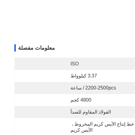
معلومات مفصلة
ISO
3.37 كيلوواط
2200-2500pcs / ساعة
4800 كجم
الفولاذ المقاوم للصدأ
خط إنتاج الآيس كريم المخروط ، 
الآيس كريم