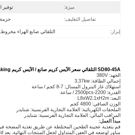
ميزة:
توفير ا
تفاصيل التغليف:
حزمة 
إبراز:
التلقائي صانع الهراء مخروط
 
SD80-45A التلقائي سعر الآيس كريم صانع / الآيس كريم ConeMaking السعر
الجهد: 380V
إجمالي الطاقة: 3.37kw
استهلاك غاز البترول المسال: 7-8 كجم / ساعة
القدرة: 2200-2500pcs / ساعة
البعد: L8xW2.1xH2m
الوزن الصافي: 4800 كجم
الملحقات الكهربائية: العلامة التجارية الفرنسية: شنايدر
المراقب المالي: العلامة التجارية الفرنسية: شنايدر
مبدأ العمل:
قم بتغذية عجينة الطحين المختلطة عن طريق تغذية المضخة في صف
مناور لوضعه في العفن المتداول لجعل المنتجات النهائية. بعد demould نقل المنتجات.