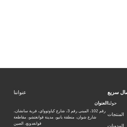
ال سريع
عنواننا
حولنا
العنوان
رقم 102، المبنى رقم 3، شارع كياوتوواي، قرية سانشان،
المنتجات
شارع شوان، منطقة بانيو، مدينة قوانغتشو، مقاطعة
قوانغدونغ، الصين
المدونات