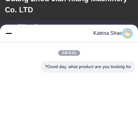
Co. LTD
البريد الإلكتروني
Katrina Shao
katrina@jxmachineryco.com
8:03 AM
عنواننا
Good day, what product are you looking for?
العنوان
رقم 102، المبنى رقم 3، شارع كياوتوواي، قرية سانشان، شارع شوان،
منطقة بانيو، مدينة قوانغتشو، مقاطعة قوانغدونغ، الصين
الهاتف
86--15913188664