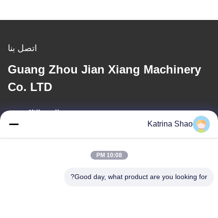
اتصل بنا
Guang Zhou Jian Xiang Machinery
Co. LTD
البريد الإلكتروني
Katrina Shao
katrina@jxmachineryco.com
10:08 PM
عنواننا
Good day, what product are you looking for?
العنوان
رقم 102، المبنى رقم 3، شارع كياوتوواي، قرية سانشان، شارع شوان،
منطقة بانيو، مدينة قوانغتشو، مقاطعة قوانغدونغ، الصين