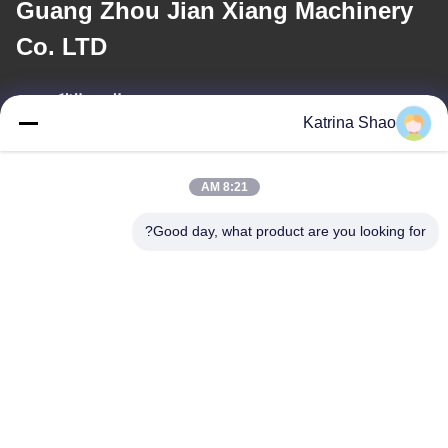
Guang Zhou Jian Xiang Machinery
Co. LTD
البريد الإلكتروني
Katrina Shao
katrina@jxmachineryco.com
8:21 AM
عنواننا
Good day, what product are you looking for?
العنوان
رقم 102، المبنى رقم 3، شارع كياوتوواي، قرية سانشان، شارع شوان،
منطقة بانيو، مدينة قوانغتشو، مقاطعة قوانغدونغ، الصين
الهاتف
86--15913188664